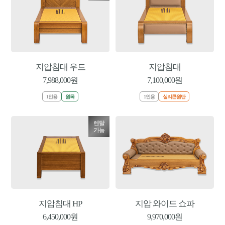
지압침대 우드
지압침대
7,988,000원
7,100,000원
1인용
원목
1인용
실리콘원단
렌탈
가능
지압침대 HP
지압 와이드 쇼파
6,450,000원
9,970,000원