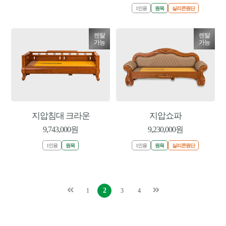
1인용
원목
실리콘원단
렌탈
렌탈
가능
가능
지압침대 크라운
지압쇼파
9,743,000원
9,230,000원
1인용
원목
1인용
원목
실리콘원단
2
1
3
4