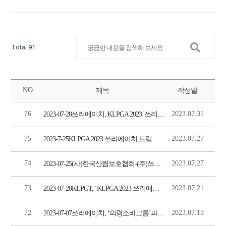
Total
91
NO
제목
작성일
76
2023.07.31
2023-07-28쓰리에이치, KLPGA 2023 '쓰리에이치 드림투어' 성료(아주경제)
75
2023.07.27
2023-7-25KLPGA 2023 쓰리에이치 드림투어 with 이지스카이CC 김새로미, 연장 끝에 생애 첫 우승!(SBS 스포츠 골프 뉴스)
74
2023.07.27
2023-07-25(사)한국산림보호협회-(주)쓰리에이치, 탄소중립 실천 MOU(매일신문)
73
2023.07.21
2023-07-20KLPGT, ‘KLPGA 2023 쓰리에이치 드림투어 with 이지스카이CC’ 개최(일간스포츠)
72
2023.07.13
2023-07-07쓰리에이치, ‘의령소바그룹’과 업무협약 체결(G밸리뉴스)