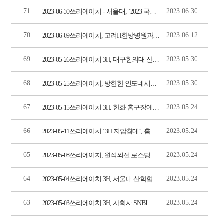
71
2023.06.30
2023-06-30쓰리에이치 - 서울대, ‘2023 국제 인적자원개발 컨퍼런스’ 발표 성료(데일리안)
70
2023.06.12
2023-06-09쓰리에이치, 고려H한방병원과 업무협약 체결(메디컬투데이)
69
2023.05.30
2023-05-26쓰리에이치 3H, 대구한의대 산학협력단-대구한방병원 상호협력 협약식 가져(문화뉴스)
68
2023.05.30
2023-05-25쓰리에이치, 방한한 인도네시아 중기부 장관 간담회 진행(글로벌경제신문)
67
2023.05.24
2023-05-15쓰리에이치 3H, 한화 홈구장에서 펼친 ‘3H 지압침대의 날’ 행사(시선뉴스)
66
2023.05.24
2023-05-11쓰리에이치 ‘3H 지압침대’, 홈쇼핑 방송 3회만에 콜수 1700건 돌파(매일안전신문)
65
2023.05.24
2023-05-08쓰리에이치, 원적외선 로스팅 기술 적용 원두커피 ‘딥플라브’ 출시(서울경제TV)
64
2023.05.24
2023-05-04쓰리에이치 3H, 서울대 산학협력 성과공유 포럼 성료(경북신문)
63
2023.05.24
2023-05-03쓰리에이치 3H, 자회사 SNBI 출범 통해 기능성 화장품 ‘빠사쥬’ 첫선(이투뉴스)