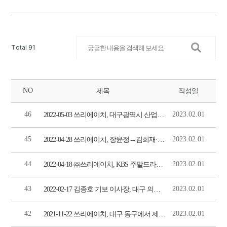
Total
91
NO
제목
작성일
46
2023.02.01
2022-05-03 쓰리에이치, 대구광역시 산업평화대상...우수 사업장 선정 (시사뉴스)
45
2023.02.01
2022-04-28 쓰리에이치, 장윤정→김희재·영탁 ‘2022 K-트롯 페스티벌’ 공식 후원 (MK스포츠)
44
2023.02.01
2022-04-18 ㈜쓰리에이치, KBS 주말드라마 '현재는 아름다워' 제작지원 ㈜쓰리에이치, KBS 주말드라마 '현재는 아름다워' 제작지원 (이데일리)
43
2023.02.01
2022-02-17 김종호 기보 이사장, 대구 의료기기업체 현장방문 (뉴시스)
42
2023.02.01
2021-11-22 쓰리에이치, 대구 동구에서 제2공장 준공식 개최 (스포츠경향)