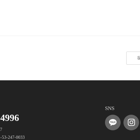
SNS
-4996
17
-53-247-0033