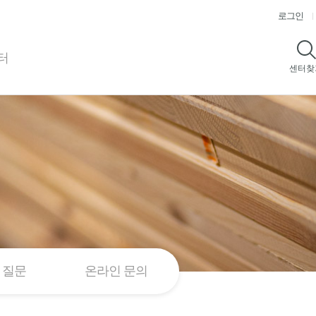
로그인
터
센터찾
센터찾
 질문
온라인 문의