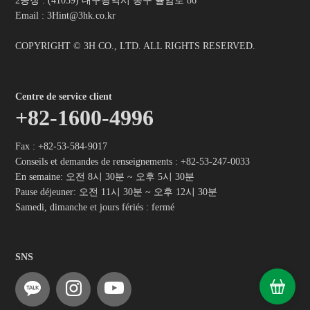
2공장 : (41059) 대구광역시 동구 율암로 86
Email : 3Hint@3hk.co.kr
COPYRIGHT © 3H CO., LTD. ALL RIGHTS RESERVED.
Centre de service client
+82-1600-4996
Fax : +82-53-584-9017
Conseils et demandes de renseignements :
+82-53-247-0033
En semaine: 오전 8시 30분 ~ 오후 5시 30분
Pause déjeuner: 오전 11시 30분 ~ 오후 12시 30분
Samedi, dimanche et jours fériés : fermé
SNS