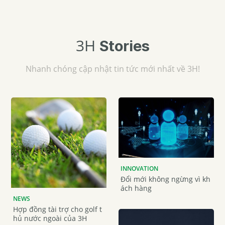
3H
Stories
Nhanh chóng cập nhật tin tức mới nhất về ​​3H!
INNOVATION
Đổi mới không ngừng vì kh
ách hàng
NEWS
Hợp đồng tài trợ cho golf t
hủ nước ngoài của 3H