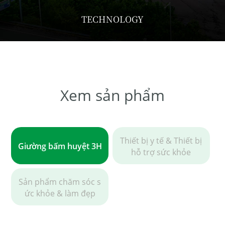
TECHNOLOGY
Xem sản phẩm
Thiết bị y tế & Thiết bị
Giường bấm huyệt 3H
hỗ trợ sức khỏe
Sản phẩm chăm sóc s
ức khỏe & làm đẹp