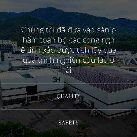
Chúng tôi đã đưa vào sản p
hẩm toàn bộ các công ngh
ệ tinh xảo được tích lũy qua
quá trình nghiên cứu lâu d
ài
QUALITY
SAFETY