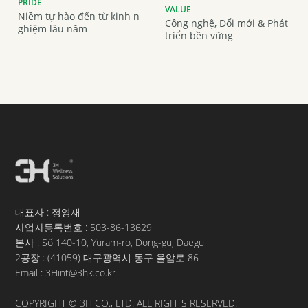
PRIDE
VALUE
Niềm tự hào đến từ kinh n
Công nghệ, Đổi mới & Phát
ghiệm lâu năm
triển bền vững
대표자 : 정영재
사업자등록번호 :
503-86-13629
본사 : Số 140-10, Yuram-ro, Dong-gu, Daegu
2공장 : (41059) 대구광역시 동구 율암로 86
Email : 3Hint@3hk.co.kr
COPYRIGHT © 3H CO., LTD. ALL RIGHTS RESERVED.