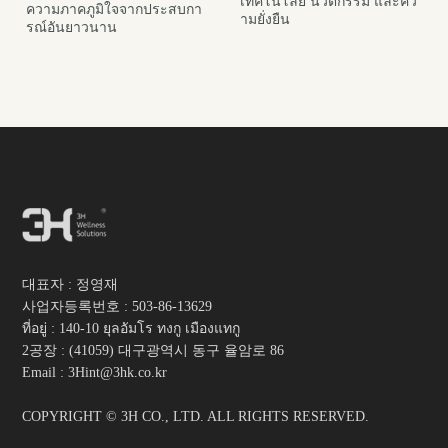
เทคโนโลยี นวัตกรรม และคว
ความภาคภูมิใจจากประสบกา
ามยั่งยืน
รณ์อันยาวนาน
대표자 : 정영재
사업자등록번호 :
503-86-13629
ที่อยู่ : 140-10 ยุลอัมโร ทงกู เมืองแทกู
2공장 : (41059) 대구광역시 동구 율암로 86
Email : 3Hint@3hk.co.kr
COPYRIGHT © 3H CO., LTD. ALL RIGHTS RESERVED.