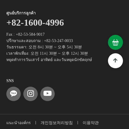
ศูนย์บริการลูกค้า
+82-1600-4996
Fax : +82-53-584-9017
ปรึกษาและสอบถาม :
+82-53-247-0033
วันธรรมดา: 오전 8시 30분 ~ 오후 5시 30분
เวลาพักเที่ยง: 오전 11시 30분 ~ 오후 12시 30분
หยุดทำการวันเสาร์ อาทิตย์ และวันหยุดนักขัตฤกษ์
SNS
แนะนำองค์กร
ㅣ
개인정보처리방침
ㅣ
이용약관