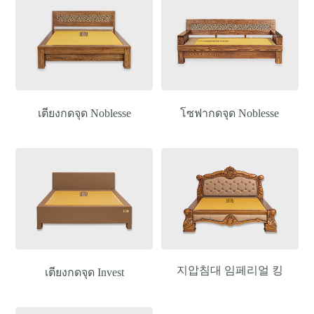
เตียงกดจุด Noblesse
โซฟากดจุด Noblesse
지압침대 임페리얼 킹
เตียงกดจุด Invest