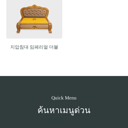
지압침대 임페리얼 더블
Quick Menu
ค้นหาเมนูด่วน