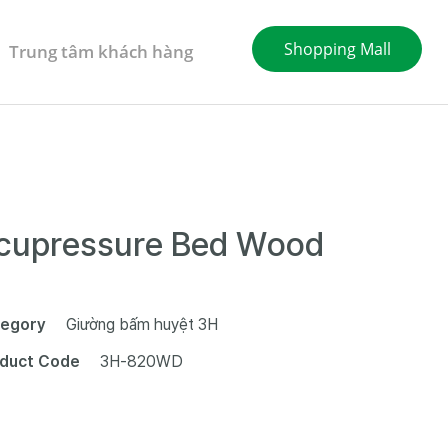
Shopping Mall
Trung tâm khách hàng
cupressure Bed Wood
egory
Giường bấm huyệt 3H
duct Code
3H-820WD