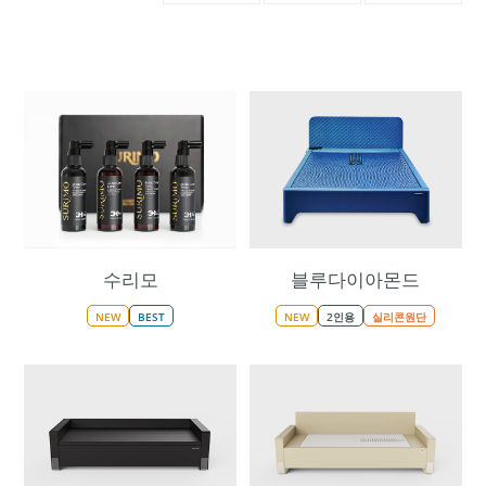
수리모
블루다이아몬드
NEW
BEST
NEW
2인용
실리콘원단