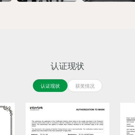
·
·
·
05
· 「第59届发明日」专利厅厅长表彰
·
·
07
· 与嘉泉大学签订“基于细胞模型验证AS632抗
炎及抗氧化效果的研究”研究服务合同
认证现状
· 举办3H成立10周年大韩民国治愈音乐会
·
·
认证现状
获奖情况
·
·
09
· 推出一日霜「ARTHRIXON」
·
·