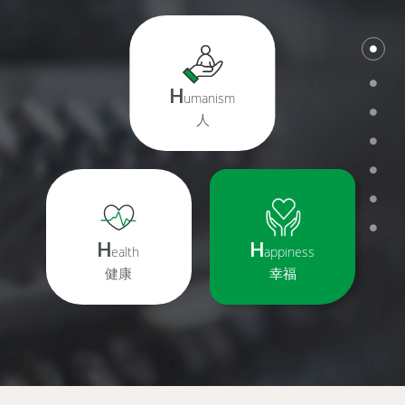
H
umanism
人
H
H
ealth
appiness
健康
幸福