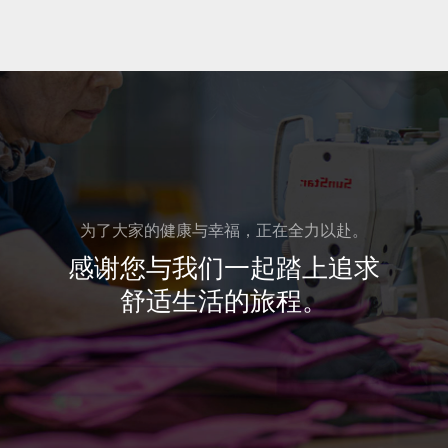
·
·
·
·
06
· 大邱高丽H韩方医院相互合作签约仪式
·
·
07
· 首次出口德国，3H与“宜宁荞麦面集团”签署
业务协议
为了大家的健康与幸福，正在全力以赴。
·
感谢您与我们一起踏上追求
·
·
舒适生活的旅程。
·
「2020년+산업혁신대상」사단법인 한국
산업정보학회장 수상
08
· 尖端医疗复合园区技术转让签约仪式
2020
·
역협회장
·
IR5
· 签署与荣进职业专门学校、庆北产业职业专