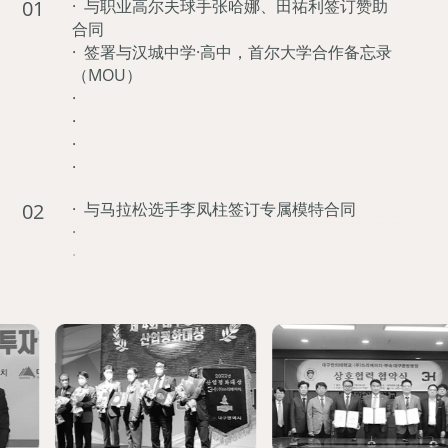
01
· 与职业高尔夫球手张哈娜、田祐利签订赞助
合同
· 签署与汉城中学·高中，首尔大学合作备忘录
（MOU）
·
·
·
·
02
· 与马拉松选手李凤柱签订专属模特合同
·
·
04
· 陶瓷热疗按摩器“NEO9”上市
· 3H成立10周年
· 签署与漆谷庆北大学医院临床试验中心合作
备忘录（MOU）
·
·
·