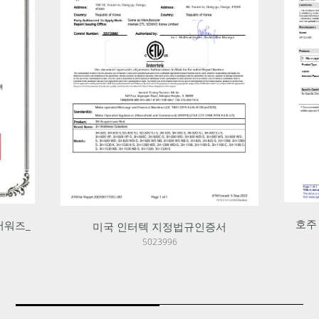
11
· 「2024年均衡发展事业优秀案例颁奖典礼及
成果发表会」地方时代委员长表彰
· 「2024年优秀商标设计权展」产业通商资源
部长官奖表彰
·
·
2023
02
· 3H指压床被指定为韩国调达厅风险创新产
品，并获韩国雇佣劳动部颁发感谢牌
·
호주 메디컬디바이스 클래스1 인증서
·
서
KC
407571
·
·
05
· 首次出口英国，大邱韩医大学-3H-附属大邱韩
方医院相互合作签约仪式