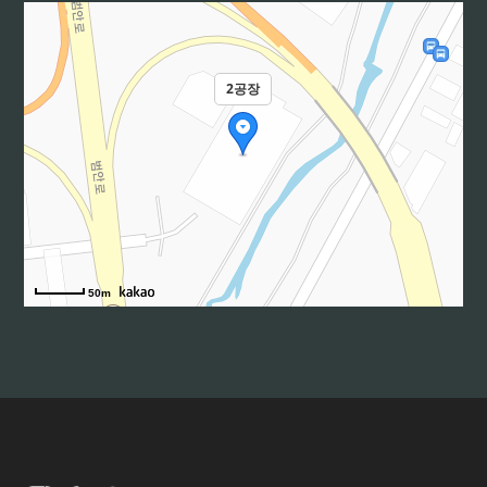
03
· 与韩国机械研究院签署KIMM-Family企业协议
· 获得知识产权经营认证，被大韩临床保健学
会正式会员公司认证及评选为优秀企业
·
2공장
·
·
·
·
·
04
· 庆北大学医院帕金森症临床试验获批
·
50m
·
05
· 荣获产业和平大奖，FORME 130 Plus获得美
国FDA批准
·
·
·
·