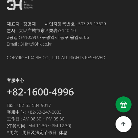
09
· 获得北美电气电子产品安全标志ETL认证
· 与首尔大学签署共同开发合同，与世宗特别
대표자 : 정영재 사업자등록번호 :
503-86-13629
自治市签署MOA协议
본사 : 大邱广域市东区栗岩路140-10
·
2공장 : (41059) 대구광역시 동구 율암로 86
·
Email : 3Hint@3hk.co.kr
·
·
COPYRIGHT © 3H CO., LTD. ALL RIGHTS RESERVED.
·
·
12
· 荣获中小企业人大会优秀奖
客服中心
·
+82-1600-4996
·
Fax : +82-53-584-9017
客服中心 :
+82-53-247-0033
2021
工作日 : AM 08:30 ~ PM 05:30
(午餐时间 : AM 11:30 ~ PM 12:30)
*周六、周日及法定节假日: 休息
01
· 获得K标志认证