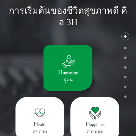
การเริ่มต้นของชีวิตสุขภาพดี คื
อ 3H
H
umanism
ผู้คน
H
H
ealth
appiness
สุขภาพ
ความสุข