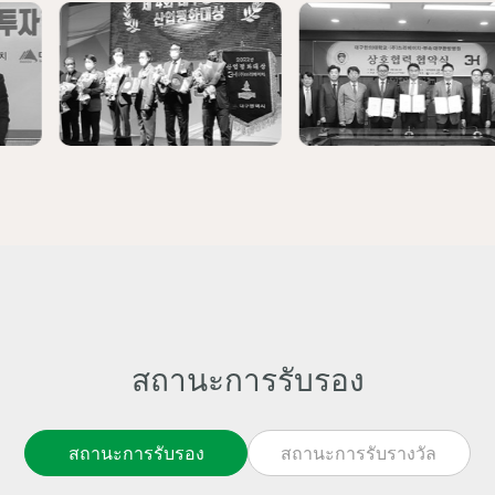
· ครบรอบก่อตั้ง 3H 10 ปี
· ลงนาม MOU ศูนย์ทดลองทางคลินิก โรงพยาบ
าลมหาวิทยาลัยชิลกกคยองบก
·
·
·
·
·
·
05
· รางวัลชมเชยจากผู้อำนวยการสำนักงานสิทธิบั
ตร「วันนักประดิษฐ์ครั้งที่ 59」
·
·
สถานะการรับรอง
07
· สัญญาวิจัย “การวิจัยยืนยันผลการต้านการอักเ
สบและการปรับปรุงกลิ่นของ AS362 โดยใช้แบบ
จำลองเซลล์”ร่วมกับมหาวิทยาลัยกาชอน
สถานะการรับรอง
สถานะการรับรางวัล
· จัดคอนเสิร์ตฮีลลิ่งแห่งเกาหลี ครบรอบก่อตั้ง 3
H 10 ปี