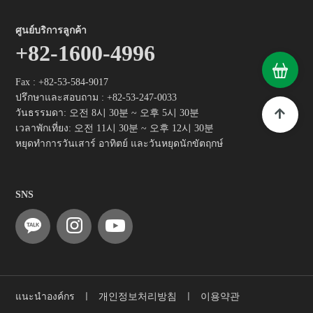
·
·
ศูนย์บริการลูกค้า
+82-1600-4996
05
· ได้รับรางวัลอุตสาหกรรมสันติภาพ ฟอร์มี 130
พลัส ได้รับการรับรองจาก FDA
·
Fax : +82-53-584-9017
ปรึกษาและสอบถาม :
+82-53-247-0033
·
วันธรรมดา: 오전 8시 30분 ~ 오후 5시 30분
·
เวลาพักเที่ยง: 오전 11시 30분 ~ 오후 12시 30분
·
หยุดทำการวันเสาร์ อาทิตย์ และวันหยุดนักขัตฤกษ์
09
· ได้รับการรับรองเครื่องหมายความปลอดภัย ET
L ผลิตภัณฑ์ไฟฟ้าและอิเล็กทรอนิกส์ทวีปอเมริกา
เหนือ
SNS
· ลงนามสัญญาพัฒนาร่วมกับมหาวิทยาลัยโซล
และลงนาม MOA กับเมืองปกครองตนเองพิเศษเ
ซจง
·
·
·
แนะนำองค์กร
ㅣ
개인정보처리방침
ㅣ
이용약관
·