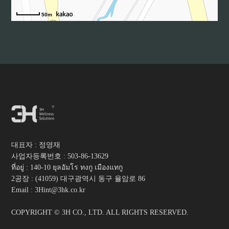
01
· ลงนามข้อตกลงความร่วมมือกับสมาคมเทควัน
โดแห่งสหรัฐอเมริกา (ATA)
50m
·
·
03
· ลงนามความร่วมมือกับสถาบันวิจัยเครื่องกลแ
ห่งเกาหลีและบริษัท KIMM-Family
· ได้รับการรับรองการบริหารจัดการทรัพย์สินทา
งปัญญา ได้รับการรับรองเป็นสมาชิกสามัญของส
มาคมวิชาการคลินิกและสาธารณสุขแห่งเกาหลี
ใต้ และได้รับเลือกเป็นบริษัทดีเด่น
·
·
대표자 : 정영재
·
사업자등록번호 :
503-86-13629
·
ที่อยู่ : 140-10 ยุลอัมโร ทงกู เมืองแทกู
·
2공장 : (41059) 대구광역시 동구 율암로 86
·
Email : 3Hint@3hk.co.kr
04
· ได้รับอนุมัติการทดลองทางคลินิกเกี่ยวกับโรค
COPYRIGHT © 3H CO., LTD. ALL RIGHTS RESERVED.
พาร์กินสัน โรงพยาบาลมหาวิทยาลัยคยองบุก