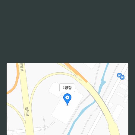
Email
3Hint@3hk.co.kr
คยองบุก
· ลงนามข้อตกลงความร่วมมือระหว่าง 3 ฝ่ายกับ
Fax
+82-53-584-9017
โรงพยาบาลแพทย์แผนตะวันออก OK อกชอนดัง
เวลาทำการ
วันธรรมดา: 오전 8시 30분 ~ 오후 5시 30분
เพื่อจุดประสงค์ในการ ’พัฒนานวัตกรรมทางการ
เวลาพักเที่ยง: 오전 11시 30분 ~ 오후 12시 3
แพทย์ใหม่’
0분
·
หยุดทำการวันเสาร์ อาทิตย์ และวันหยุดนักขั
·
ตฤกษ์
·
·
11
· ได้รับคัดเลือกเป็นสถานประกอบการที่มีเงื่อนไ
ขการทำงานยอดเยี่ยมสำหรับเจ้าหน้าที่ทักษะภา
คอุตสาหกรรม
2공장
·
·
2022