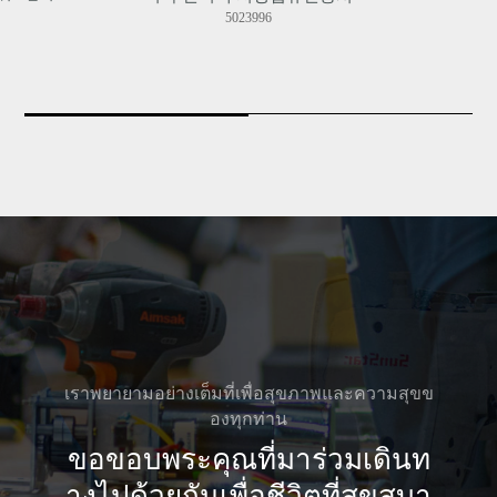
407571
2023
02
· เตียงกดจุด 3H ได้รับการระบุว่าเป็นผลิตภัณฑ์น
วัตกรรมสำหรับวิสาหกิจเสี่ยงใหม่ โดยองค์กรจัด
ซื้อ และได้รับโล่ขอบคุณจากกระทรวงแรงงาน
·
·
·
·
05
· ส่งออกไปสหรัฐอเมริกาครั้งแรก, พิธีลงนามข้อ
ตกลงความร่วมมือระหว่างมหาวิทยาลัยแพทย์แผ
นตะวันออกแทกู 3H และโรงพยาบาลแพทย์แผน
ตะวันออกในสังกัด
เราพยายามอย่างเต็มที่เพื่อสุขภาพและความสุขข
·
องทุกท่าน
·
·
ขอขอบพระคุณที่มาร่วมเดินท
·
างไปด้วยกันเพื่อชีวิตที่สุขสบา