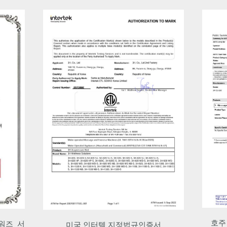
·
·
·
·
09
· ปล่อยครีมวันเดย์ “Arthrixon”
·
·
11
· รางวัลชมเชยจากประธานคณะกรรมการยุคท้
องถิ่น「งานประกาศรางวัลและนำเสนอผลงานก
รณีศึกษายอดเยี่ยมของโครงการพัฒนาสมดุล ปี
2024」
· รางวัลชมเชยจากรัฐมนตรีว่าการกระทรวงอุต
สาหกรรม การค้าและพลังงาน「งานประกวดสิท
ธิ์การออกแบบเครื่องหมายการค้ายอดเยี่ยม ปี 20
24」
·
·
호주 메디컬디바이스 클래스1 인증서
서
KC안