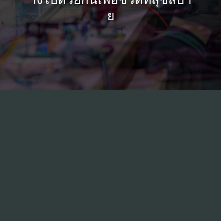
06
· พิธีลงนามข้อตกลงความร่วมมือกับโรงพยาบา
ย
ลแพทย์แผนตะวันออกโครยอ H เมืองแทกู
·
기술정보
·
행복한 중기경영대상 고용노동부장관상
수상
07
· ส่งออกไปประเทศเยอรมนีครั้งแรก และ 3H ได้
제2019-461호
ลงนามข้อตกลงความร่วมมือกับ 'อึยรยองโซบาก
รุ๊ป’
·
·
·
·
08
· พิธีลงนามข้อตกลงการถ่ายทอดเทคโนโลยีกับ
ศูนย์ผสมผสานการแพทย์ทันสมัย
·
·
ที่อยู่
ที่อยู่: 140-10 ยุลอัมโร ทงกู เมืองแทกู
09
· ลงนามข้อตกลงความร่วมมือทางธุรกิจกับโรงเ
2공장 : (41059) 대구광역시 동구 율암로 86
รียนอาชีวศึกษายองจิน และโรงเรียนอาชีวศึกษา