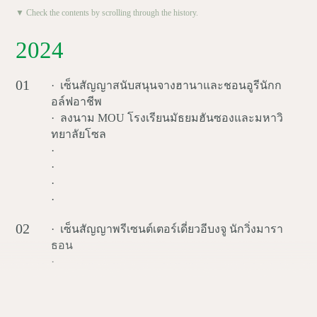
▼ Check the contents by scrolling through the history.
2024
01
· เซ็นสัญญาสนับสนุนจางฮานาและชอนอูรีนักก
อล์ฟอาชีพ
· ลงนาม MOU โรงเรียนมัธยมฮันซองและมหาวิ
ทยาลัยโซล
·
·
·
·
02
· เซ็นสัญญาพรีเซนต์เตอร์เดี่ยวอีบงจู นักวิ่งมารา
ธอน
·
·
04
· ปล่อยเครื่องให้ความร้อนเซรามิก“NEO9”