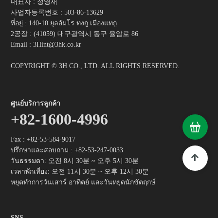
대표자 : 정영재
사업자등록번호 :
503-86-13629
ที่อยู่ : 140-10 ยุลอัมโร ทงกู เมืองแทกู
2공장 : (41059) 대구광역시 동구 율암로 86
Email : 3Hint@3hk.co.kr
COPYRIGHT © 3H CO., LTD. ALL RIGHTS RESERVED.
ศูนย์บริการลูกค้า
+82-1600-4996
Fax : +82-53-584-9017
ปรึกษาและสอบถาม :
+82-53-247-0033
วันธรรมดา: 오전 8시 30분 ~ 오후 5시 30분
เวลาพักเที่ยง: 오전 11시 30분 ~ 오후 12시 30분
หยุดทำการวันเสาร์ อาทิตย์ และวันหยุดนักขัตฤกษ์
SNS