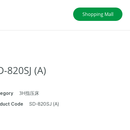
Shopping Mall
D-820SJ (A)
egory
3H指压床
duct Code
SD-820SJ (A)